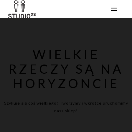
WIELKIE
RZECZY SĄ NA
HORYZONCIE
Szykuje się coś wielkiego! Tworzymy i wkrótce uruchomimy
nasz sklep!