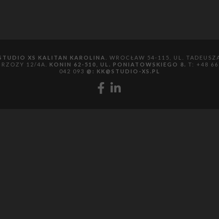
STUDIO XS KALITAN KAROLINA
. WROCŁAW 54-115, UL. TADEUSZ
BRZOZY 12/4A.
KONIN 62-510, UL. PONIATOWSKIEGO 8.
T: +48 66
042 093
@:
KK@STUDIO-XS.PL