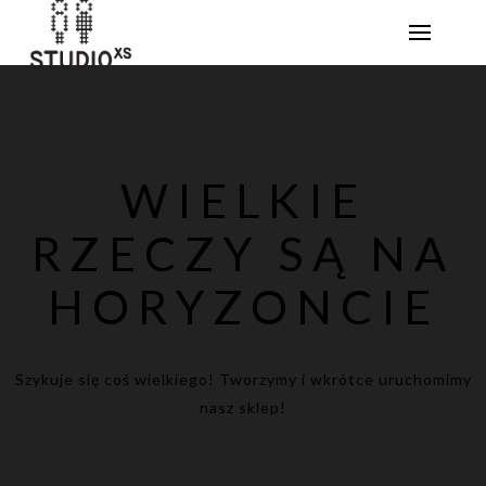
WIELKIE
RZECZY SĄ NA
HORYZONCIE
Szykuje się coś wielkiego! Tworzymy i wkrótce uruchomimy
nasz sklep!