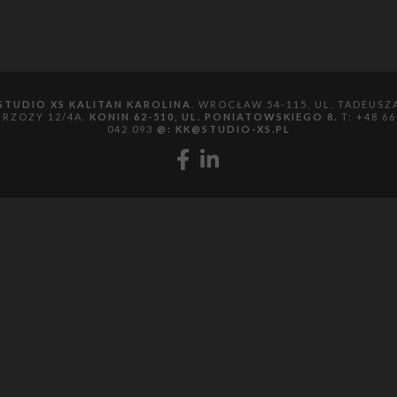
STUDIO XS KALITAN KAROLINA
. WROCŁAW 54-115, UL. TADEUSZ
BRZOZY 12/4A.
KONIN 62-510, UL. PONIATOWSKIEGO 8.
T: +48 66
042 093
@:
KK@STUDIO-XS.PL